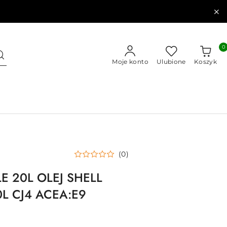
0
Moje konto
Ulubione
Koszyk
(0)
LE 20L OLEJ SHELL
0L CJ4 ACEA:E9