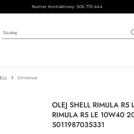
Numer Kontaktowy: 506 710 444
ELL
Silnikowe
OLEJ SHELL RIMULA R5 
RIMULA R5 LE 10W40 2
5011987035331