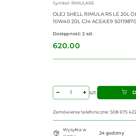
Symbol:
RIMULARE
OLEJ SHELL RIMULA R5 LE 20L O
10W40 20L CJ4 ACEA:E9 50119870
Dostępność:
2
szt.
cena:
620.00
Ilość
szt.
D
Zamówienie telefoniczne: 508 675 42
Dostępność
Wysyłka w
i
24 godziny