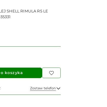
LEJ SHELL RIMULA R5 LE
35331
o koszyka
2
Zostaw telefon
Wyślij