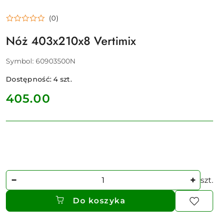
(0)
Nóż 403x210x8 Vertimix
Symbol:
60903500N
Dostępność:
4
szt.
cena:
405.00
Ilość
szt.
Do koszyka