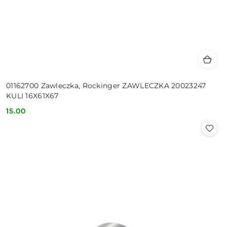
01162700 Zawleczka, Rockinger ZAWLECZKA 20023247
KULI 16X61X67
15.00
Cena: