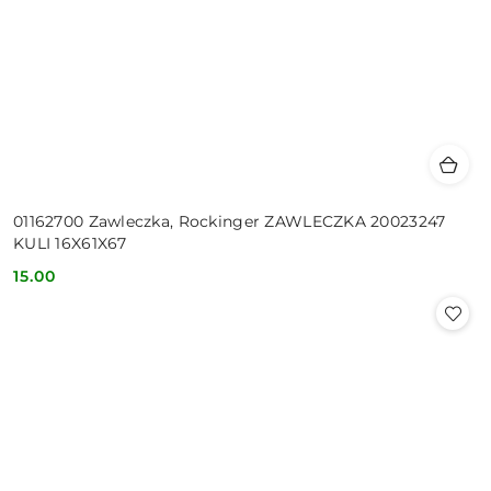
01162700 Zawleczka, Rockinger ZAWLECZKA 20023247
KULI 16X61X67
15.00
Cena: