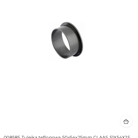
008585 Tulejka teflonowa 50x54x25mm CLAAS 51X54X25