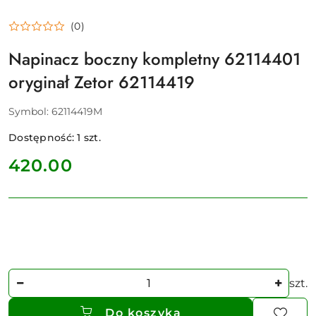
(0)
Napinacz boczny kompletny 62114401
oryginał Zetor 62114419
Symbol:
62114419M
Dostępność:
1
szt.
cena:
420.00
Ilość
szt.
Do koszyka