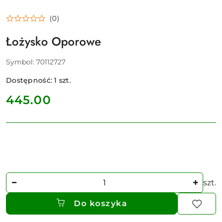
(0)
Łożysko Oporowe
Symbol:
70112727
Dostępność:
1
szt.
cena:
445.00
Ilość
szt.
Do koszyka