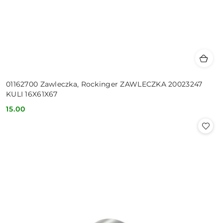
01162700 Zawleczka, Rockinger ZAWLECZKA 20023247
KULI 16X61X67
15.00
Cena: