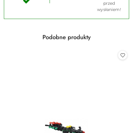
przed
wysłaniem!
Produkty
Podobne produkty
Pomiń karuzelę produktów
o
statusie: