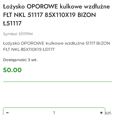
Łożysko OPOROWE kulkowe wzdłużne
FŁT NKL 51117 85X110X19 BIZON
Ł51117
Symbol:
51117PM
Łożysko OPOROWE kulkowe wzdłużne 51117 BIZON
FŁT NKL 85X110X19 Ł51117
Dostępność:
3
szt.
cena:
50.00
Ilość
szt.