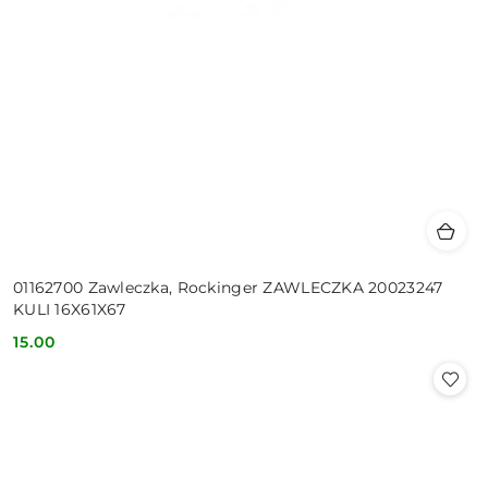
01162700 Zawleczka, Rockinger ZAWLECZKA 20023247
KULI 16X61X67
15.00
Cena: