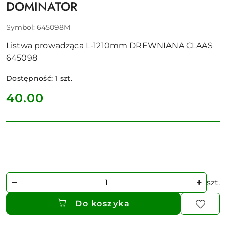
DOMINATOR
Symbol:
645098M
Listwa prowadząca L-1210mm DREWNIANA CLAAS
645098
Dostępność:
1
szt.
cena:
40.00
Ilość
szt.
Do koszyka