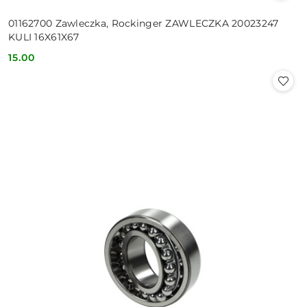
01162700 Zawleczka, Rockinger ZAWLECZKA 20023247
KULI 16X61X67
15.00
Cena: