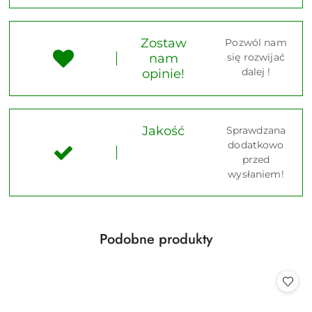
Zostaw
Pozwól nam
nam
się rozwijać
dalej !
opinie!
Jakość
Sprawdzana
dodatkowo
przed
wysłaniem!
Produkty
Podobne produkty
Pomiń karuzelę produktów
o
statusie: