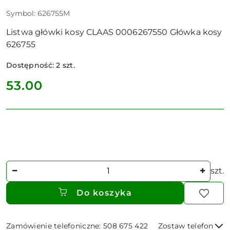
Symbol:
626755M
Listwa główki kosy CLAAS 0006267550 Główka kosy
626755
Dostępność:
2
szt.
cena:
53.00
Ilość
szt.
Do koszyka
Zamówienie telefoniczne: 508 675 422
Zostaw telefon