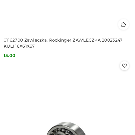
01162700 Zawleczka, Rockinger ZAWLECZKA 20023247
KULI 16X61X67
15.00
Cena: