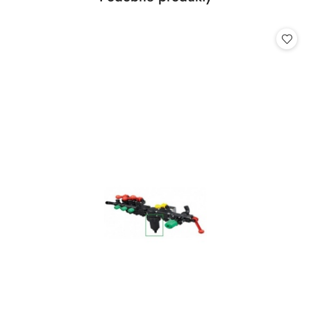
Pomiń karuzelę produktów
o
statusie: