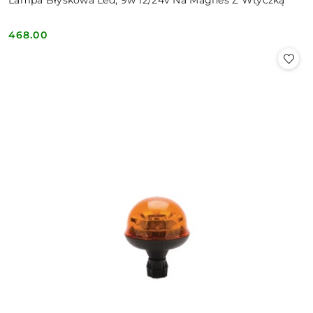
Lampa Błyskowa Led, 9w 12/24v Na Magnes Z Wtyczką
468.00
Cena: