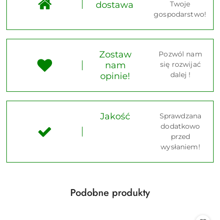
dostawa
Twoje
gospodarstwo!
Zostaw
Pozwól nam
nam
się rozwijać
dalej !
opinie!
Jakość
Sprawdzana
dodatkowo
przed
wysłaniem!
Produkty
Podobne produkty
Pomiń karuzelę produktów
o
statusie: