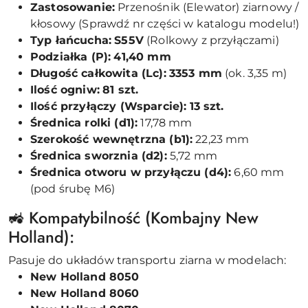
Zastosowanie:
Przenośnik (Elewator) ziarnowy /
kłosowy (Sprawdź nr części w katalogu modelu!)
Typ łańcucha:
S55V
(Rolkowy z przyłączami)
Podziałka (P):
41,40 mm
Długość całkowita (Lc):
3353 mm
(ok. 3,35 m)
Ilość ogniw:
81 szt.
Ilość przyłączy (Wsparcie):
13 szt.
Średnica rolki (d1):
17,78 mm
Szerokość wewnętrzna (b1):
22,23 mm
Średnica sworznia (d2):
5,72 mm
Średnica otworu w przyłączu (d4):
6,60 mm
(pod śrubę M6)
🚜 Kompatybilność (Kombajny New
Holland):
Pasuje do układów transportu ziarna w modelach:
New Holland 8050
New Holland 8060