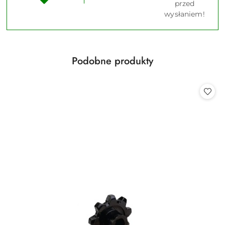
przed
wysłaniem!
Produkty
Podobne produkty
Pomiń karuzelę produktów
o
statusie: