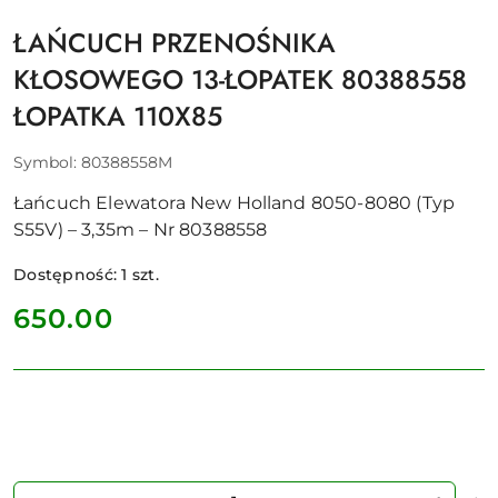
ŁAŃCUCH PRZENOŚNIKA
KŁOSOWEGO 13-ŁOPATEK 80388558
ŁOPATKA 110X85
Symbol:
80388558M
Łańcuch Elewatora New Holland 8050-8080 (Typ
S55V) – 3,35m – Nr 80388558
Dostępność:
1
szt.
cena:
650.00
Ilość