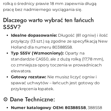
rolką o średnicy prawie 18 mm zapewnia długą
pracę bez nadmiernego wyciągania się.
Dlaczego warto wybrać ten łańcuch
S55V?
Idealne dopasowanie:
Długość (81 ogniw) i ilość
przyłączy (13 szt.) są zgodne ze specyfikacją New
Holland dla numeru 80388558.
Typ S55V (Wzmocniony):
Oparty na
standardzie CA550, ale z dużą rolką (17,78 mm),
co zmniejsza opory toczenia w prowadnicach
elewatora.
Gotowy rozstaw:
Nie musisz liczyć ogniw i
spawać uchwytów – łańcuch jest gotowy do
przykręcenia łopatek.
⚙️ Dane Techniczne:
Numer katalogowy OEM:
80388558
, 388558