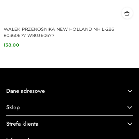
WAŁEK PRZENOŚNIKA NEW HOLLAND NH L-286
80360677 W80360677
138.00
Cena:
Dane adresowe
Sklep
Strefa klienta