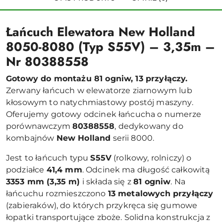
Łańcuch Elewatora New Holland
8050-8080 (Typ S55V) – 3,35m –
Nr 80388558
Gotowy do montażu 81 ogniw, 13 przyłączy.
Zerwany łańcuch w elewatorze ziarnowym lub
kłosowym to natychmiastowy postój maszyny.
Oferujemy gotowy odcinek łańcucha o numerze
porównawczym
80388558
, dedykowany do
kombajnów
New Holland
serii 8000.
Jest to łańcuch typu
S55V
(rolkowy, rolniczy) o
podziałce
41,4 mm
. Odcinek ma długość całkowitą
3353 mm (3,35 m)
i składa się z
81 ogniw
. Na
łańcuchu rozmieszczono
13 metalowych przyłączy
(zabieraków), do których przykręca się gumowe
łopatki transportujące zboże. Solidna konstrukcja z