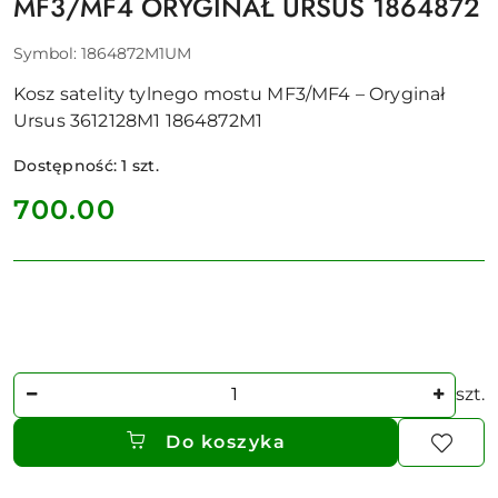
MF3/MF4 ORYGINAŁ URSUS 1864872
Symbol:
1864872M1UM
Kosz satelity tylnego mostu MF3/MF4 – Oryginał
Ursus 3612128M1 1864872M1
Dostępność:
1
szt.
cena:
700.00
Ilość
szt.
Do koszyka