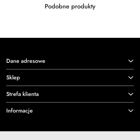
Produkty
Podobne produkty
Pomiń karuzelę produktów
o
statusie:
Dane adresowe
Sklep
Strefa klienta
Informacje