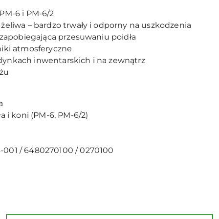
 PM-6 i PM-6/2
żeliwa – bardzo trwały i odporny na uszkodzenia
a zapobiegająca przesuwaniu poidła
niki atmosferyczne
ynkach inwentarskich i na zewnątrz
ażu
a
a i koni (PM-6, PM-6/2)
-001 / 6480270100 / 0270100