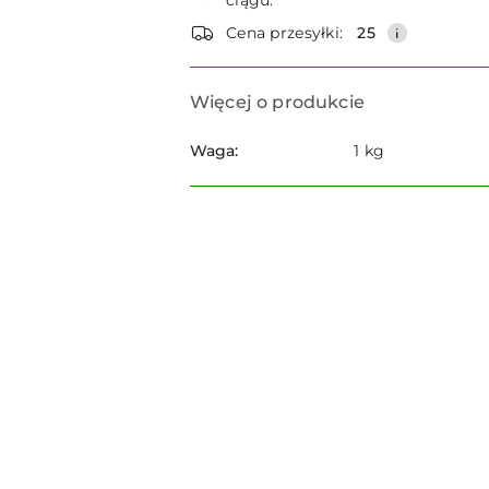
ciągu:
dostawa
Cena przesyłki:
25
Więcej o produkcie
Waga:
1 kg