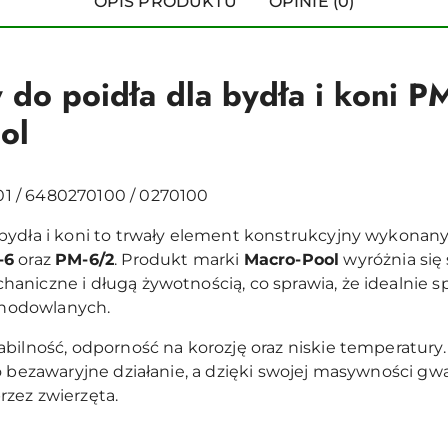
OPIS PRODUKTU
OPINIE (0)
 do poidła dla bydła i koni P
ol
1 / 6480270100 / 0270100
bydła i koni to trwały element konstrukcyjny wykonany
-6
oraz
PM-6/2
. Produkt marki
Macro-Pool
wyróżnia się
aniczne i długą żywotnością, co sprawia, że idealnie 
hodowlanych.
abilność, odporność na korozję oraz niskie temperatur
o bezawaryjne działanie, a dzięki swojej masywności g
zez zwierzęta.