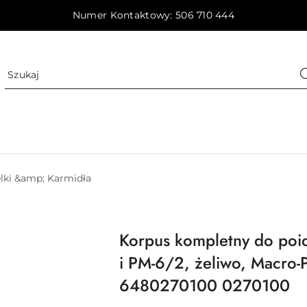
Numer Kontaktowy: 506 710 444
elki &amp; Karmidła
Korpus kompletny do poid
i PM-6/2, żeliwo, Macro-
6480270100 0270100