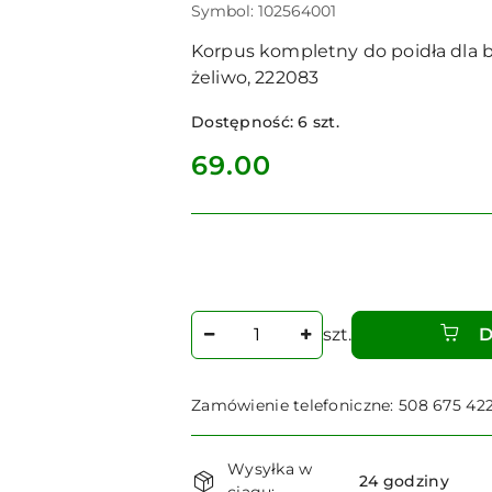
Symbol:
102564001
Korpus kompletny do poidła dla by
żeliwo, 222083
Dostępność:
6
szt.
cena:
69.00
Ilość
szt.
D
Zamówienie telefoniczne: 508 675 42
Dostępność
Wysyłka w
i
24 godziny