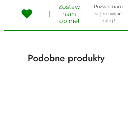
Zostaw
Pozwól nam
nam
się rozwijać
opinie!
dalej !
Produkty
Podobne produkty
o
statusie: