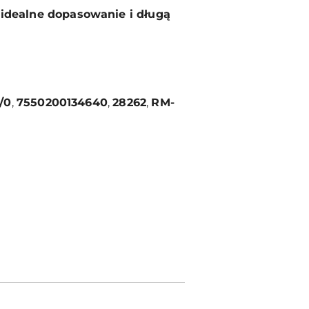
e
idealne dopasowanie i długą
/0
,
7550200134640
,
28262
,
RM-