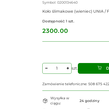
Symbol:
0200134640
Koło ślimakowe (wieniec) UNIA / 
Dostępność:
1
szt.
cena:
2300.00
Ilość
szt.
D
Zamówienie telefoniczne: 508 675 42
Dostępność
Wysyłka w
i
24 godziny
ciągu: