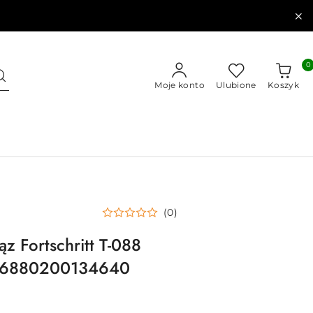
0
Moje konto
Ulubione
Koszyk
(0)
z Fortschritt T-088
0 6880200134640