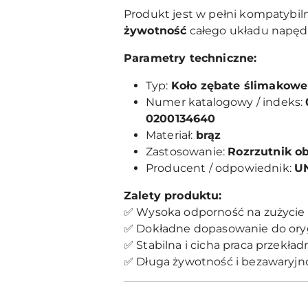
Produkt jest w pełni kompatybil
żywotność
całego układu napęd
Parametry techniczne:
Typ:
Koło zębate ślimakowe
Numer katalogowy / indeks:
0200134640
Materiał:
brąz
Zastosowanie:
Rozrzutnik ob
Producent / odpowiednik:
UN
Zalety produktu:
✅ Wysoka odporność na zużycie 
✅ Dokładne dopasowanie do oryg
✅ Stabilna i cicha praca przekład
✅ Długa żywotność i bezawaryjn