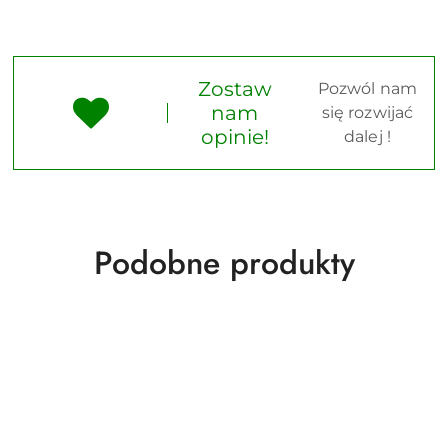
Zostaw
Pozwól nam
nam
się rozwijać
opinie!
dalej !
Produkty
Podobne produkty
o
statusie: