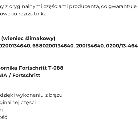
ny z oryginalnymi częściami producenta, co gwarantuj
owego rozrzutnika.
 (wieniec ślimakowy)
0200134640
,
6880200134640
,
200134640
,
0200/13-464
ornika Fortschritt T-088
IA / Fortschritt
dzięki wykonaniu z brązu
inalnej części
ni
ość