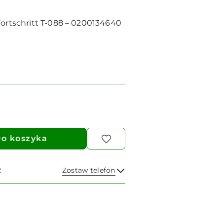
Fortschritt T-088 – 0200134640
o koszyka
2
Zostaw telefon
Wyślij