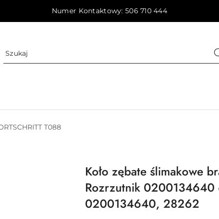
Numer Kontaktowy: 506 710 444
ORTSCHRITT T088
Koło zębate ślimakowe brą
Rozrzutnik 020013464
0200134640, 28262