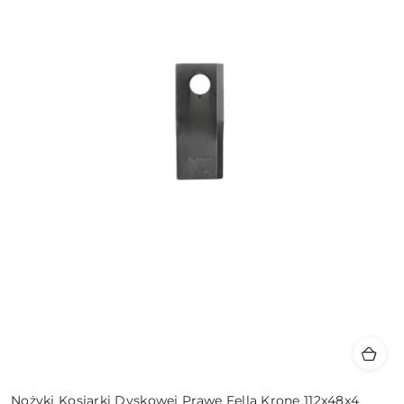
Nożyki Kosiarki Dyskowej Prawe Fella Krone 112x48x4