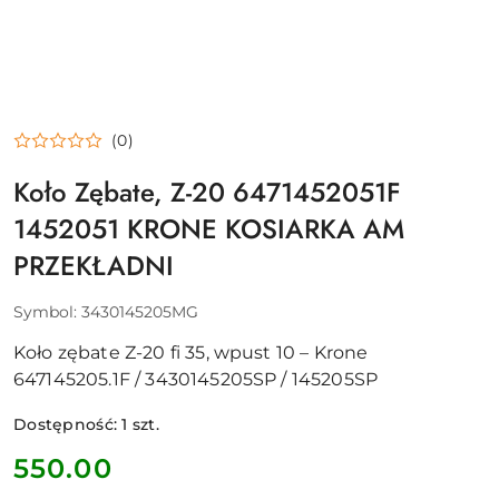
(0)
Koło Zębate, Z-20 6471452051F
1452051 KRONE KOSIARKA AM
PRZEKŁADNI
Symbol:
3430145205MG
Koło zębate Z-20 fi 35, wpust 10 – Krone
647145205.1F / 3430145205SP / 145205SP
Dostępność:
1
szt.
cena:
550.00