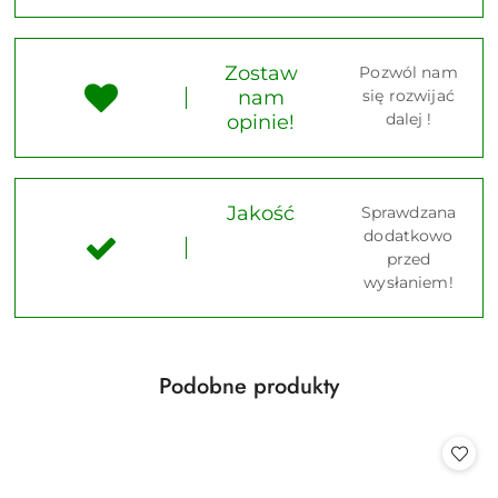
Zostaw
Pozwól nam
nam
się rozwijać
dalej !
opinie!
Jakość
Sprawdzana
dodatkowo
przed
wysłaniem!
Produkty
Podobne produkty
Pomiń karuzelę produktów
o
statusie: