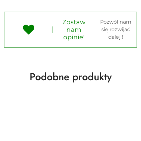
Zostaw
Pozwól nam
nam
się rozwijać
opinie!
dalej !
Produkty
Podobne produkty
o
statusie: