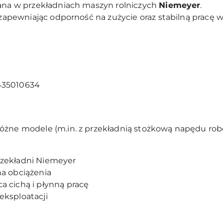
wana w przekładniach maszyn rolniczych
Niemeyer
.
, zapewniając odporność na zużycie oraz stabilną prac
435010634
różne modele (m.in. z przekładnią stożkową napędu ro
rzekładni Niemeyer
a obciążenia
 cichą i płynną pracę
eksploatacji