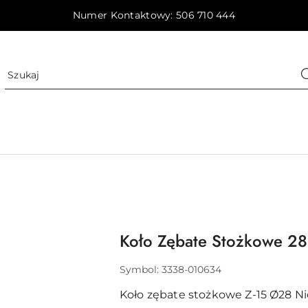
Numer Kontaktowy: 506 710 444
Koło Zębate Stożkowe 2
Symbol:
3338-010634
Koło zębate stożkowe Z-15 Ø28 N