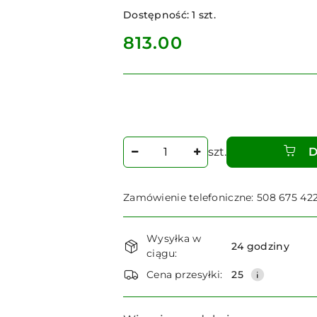
Dostępność:
1
szt.
cena:
813.00
Ilość
szt.
D
Zamówienie telefoniczne: 508 675 42
Dostępność
Wysyłka w
i
24 godziny
ciągu:
dostawa
Cena przesyłki:
25