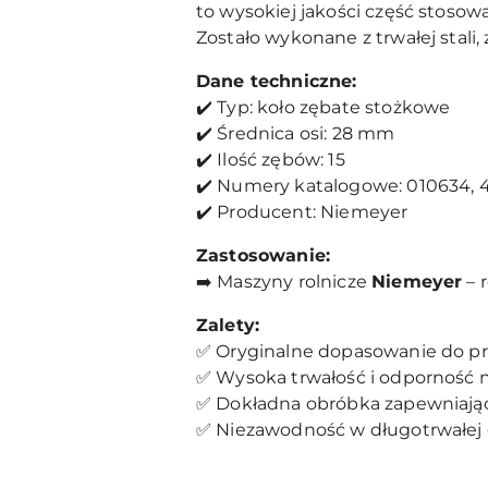
to wysokiej jakości część stoso
Zostało wykonane z trwałej stali
Dane techniczne:
✔️ Typ: koło zębate stożkowe
✔️ Średnica osi: 28 mm
✔️ Ilość zębów: 15
✔️ Numery katalogowe: 010634, 
✔️ Producent: Niemeyer
Zastosowanie:
➡️ Maszyny rolnicze
Niemeyer
– 
Zalety:
✅ Oryginalne dopasowanie do p
✅ Wysoka trwałość i odporność n
✅ Dokładna obróbka zapewniająca
✅ Niezawodność w długotrwałej 