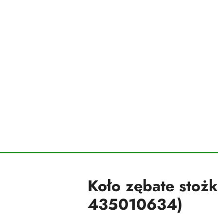
Koło zębate stoż
435010634)