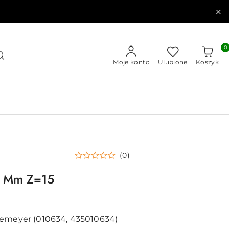
0
Moje konto
Ulubione
Koszyk
(0)
8 Mm Z=15
iemeyer (010634, 435010634)