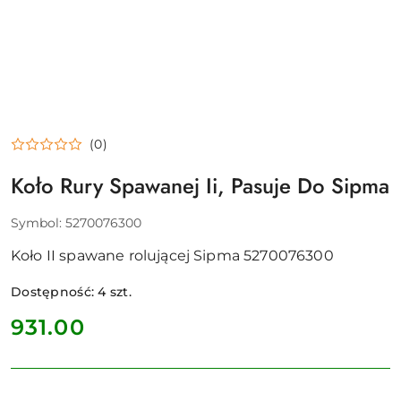
(0)
Koło Rury Spawanej Ii, Pasuje Do Sipma
Symbol:
5270076300
Koło II spawane rolującej Sipma 5270076300
Dostępność:
4
szt.
cena:
931.00