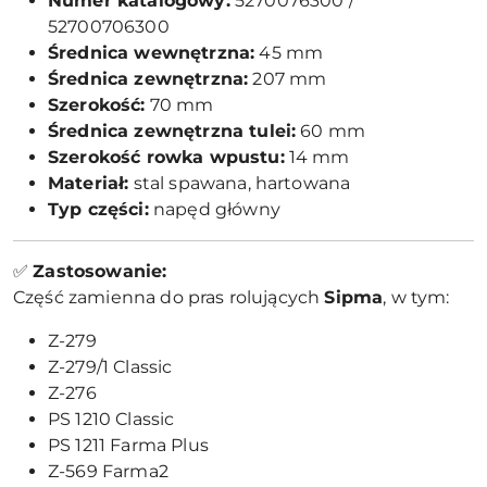
Numer katalogowy:
5270076300 /
52700706300
Średnica wewnętrzna:
45 mm
Średnica zewnętrzna:
207 mm
Szerokość:
70 mm
Średnica zewnętrzna tulei:
60 mm
Szerokość rowka wpustu:
14 mm
Materiał:
stal spawana, hartowana
Typ części:
napęd główny
✅
Zastosowanie:
Część zamienna do pras rolujących
Sipma
, w tym:
Z-279
Z-279/1 Classic
Z-276
PS 1210 Classic
PS 1211 Farma Plus
Z-569 Farma2