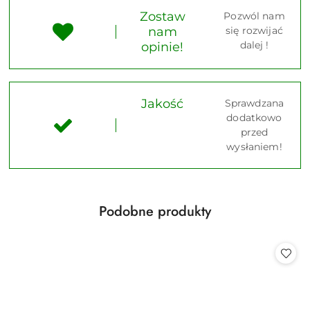
Zostaw
Pozwól nam
nam
się rozwijać
dalej !
opinie!
Jakość
Sprawdzana
dodatkowo
przed
wysłaniem!
Produkty
Podobne produkty
Pomiń karuzelę produktów
o
statusie: