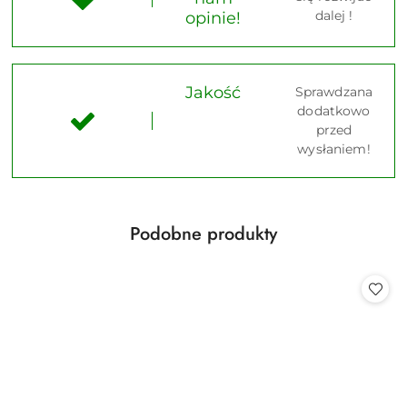
dalej !
opinie!
Jakość
Sprawdzana
dodatkowo
przed
wysłaniem!
Produkty
Podobne produkty
Pomiń karuzelę produktów
o
statusie: