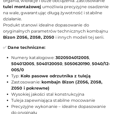
drgania, wibracje i duże obciążenia. Zastosowanie
tulei montażowej
umożliwia precyzyjne osadzenie
na wale, gwarantując długą żywotność i stabilne
działanie.
Produkt stanowi idealne dopasowanie do
oryginalnych parametrów technicznych kombajnu
Bizon Z056, Z058, Z050
i innych modeli tej serii.
✅
Dane techniczne:
Numery katalogowe:
3020504012005
,
504012005
,
5040120050
,
5050620190
,
5040/12-
005/0
Typ:
Koło pasowe odrzutnika z tuleją
Zastosowanie:
kombajn Bizon (Z056, Z058,
Z050 i pokrewne)
Wysokiej jakości stal konstrukcyjna
Tuleja zapewniająca stabilne mocowanie
Precyzyjne wykonanie – idealne dopasowanie
do oryginału