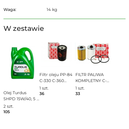
Waga:
14 kg
W zestawie
Filtr oleju PP-84
FILTR PALIWA
C-330 C-360
KOMPLETNY C-
ORYGINAŁ
360 C-330 ORG
1
szt.
1
szt.
URSUS 46607080
URSUS
Olej Turdus
36
33
PP84
0050004100U C-
SHPD 15W/40, 5 l
0046607080U
385 BIZON
OLJ11151 15W40
2
szt.
SO115 PP-8.4
KWP010X 804
QF0805B50
105
805 WP111X
220110AX
50004101