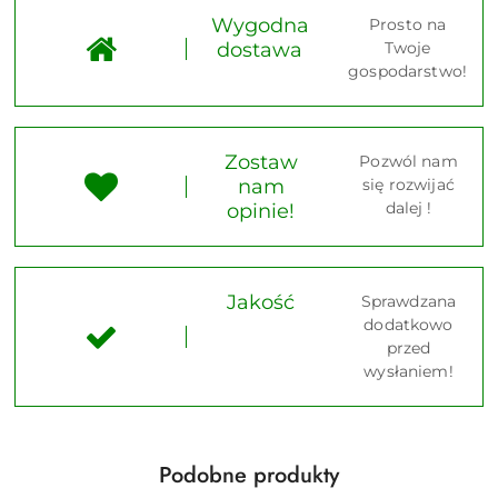
Wygodna
Prosto na
dostawa
Twoje
gospodarstwo!
Zostaw
Pozwól nam
nam
się rozwijać
dalej !
opinie!
Jakość
Sprawdzana
dodatkowo
przed
wysłaniem!
Produkty
Podobne produkty
Pomiń karuzelę produktów