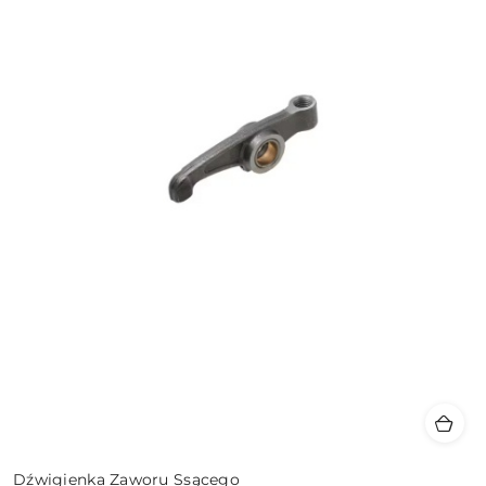
Dźwigienka Zaworu Ssącego