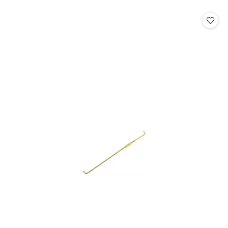
o
statusie: