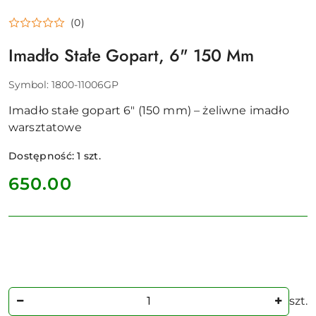
(0)
Imadło Stałe Gopart, 6" 150 Mm
Symbol:
1800-11006GP
Imadło stałe gopart 6" (150 mm) – żeliwne imadło
warsztatowe
Dostępność:
1
szt.
cena:
650.00
Ilość
szt.