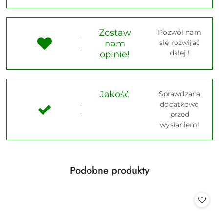
Zostaw
Pozwól nam
nam
się rozwijać
dalej !
opinie!
Jakość
Sprawdzana
dodatkowo
przed
wysłaniem!
Produkty
Podobne produkty
Pomiń karuzelę produktów
o
statusie: