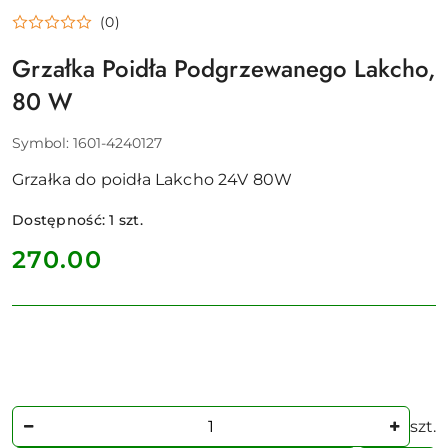
(0)
Grzałka Poidła Podgrzewanego Lakcho,
80 W
Symbol:
1601-4240127
Grzałka do poidła Lakcho 24V 80W
Dostępność:
1
szt.
cena:
270.00
Ilość
szt.