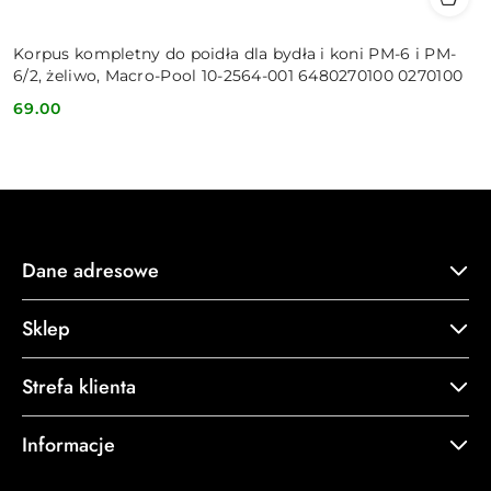
Korpus kompletny do poidła dla bydła i koni PM-6 i PM-
6/2, żeliwo, Macro-Pool 10-2564-001 6480270100 0270100
69.00
Cena:
Dane adresowe
Sklep
Strefa klienta
Informacje