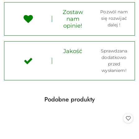
Zostaw
Pozwól nam
nam
się rozwijać
dalej !
opinie!
Jakość
Sprawdzana
dodatkowo
przed
wysłaniem!
Produkty
Podobne produkty
Pomiń karuzelę produktów
o
statusie: