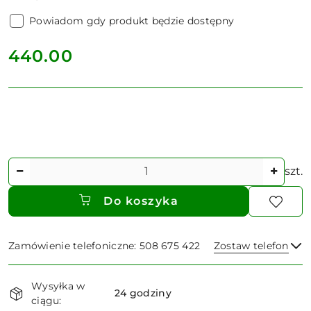
Powiadom gdy produkt będzie dostępny
cena:
440.00
Ilość
szt.
Do koszyka
Zamówienie telefoniczne: 508 675 422
Zostaw telefon
Dostępność
Wysyłka w
i
24 godziny
ciągu:
Wyślij