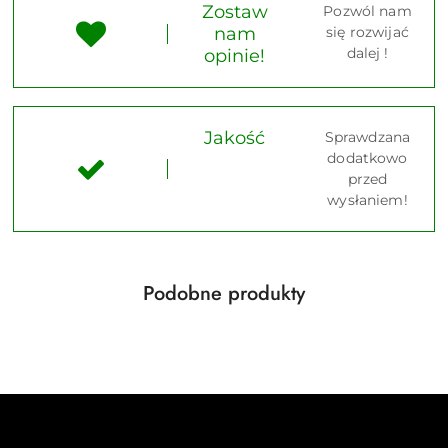
Zostaw
Pozwól nam
nam
się rozwijać
dalej !
opinie!
Jakość
Sprawdzana
dodatkowo
przed
wysłaniem!
Produkty
Podobne produkty
Pomiń karuzelę produktów
o
statusie: