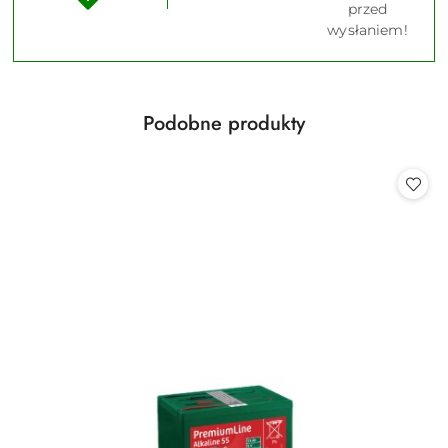
przed
wysłaniem!
Produkty
Podobne produkty
Pomiń karuzelę produktów
o
statusie: