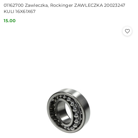
01162700 Zawleczka, Rockinger ZAWLECZKA 20023247
KULI 16X61X67
15.00
Cena: