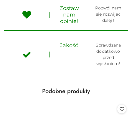
Zostaw
Pozwól nam
nam
się rozwijać
dalej !
opinie!
Jakość
Sprawdzana
dodatkowo
przed
wysłaniem!
Produkty
Podobne produkty
Pomiń karuzelę produktów
o
statusie: