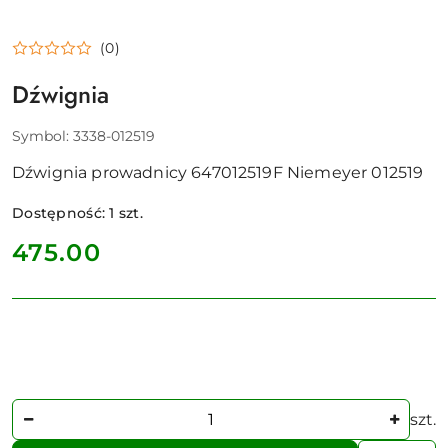
(0)
Dźwignia
Symbol:
3338-012519
Dźwignia prowadnicy 647012519F Niemeyer 012519
Dostępność:
1
szt.
cena:
475.00
Ilość
szt.