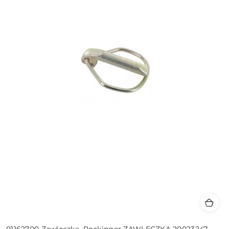
01162700 Zawleczka, Rockinger ZAWLECZKA 20023247