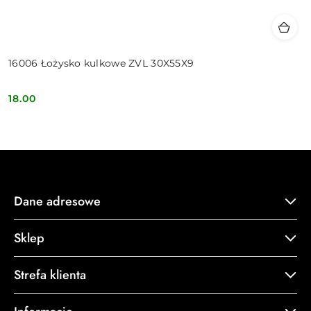
16006 Łożysko kulkowe ZVL 30X55X9
18.00
Cena:
Dane adresowe
Sklep
Strefa klienta