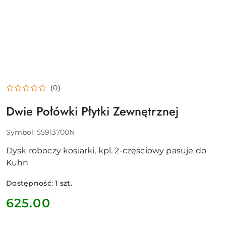
(0)
Dwie Połówki Płytki Zewnętrznej
Symbol:
55913700N
Dysk roboczy kosiarki, kpl. 2-częściowy pasuje do
Kuhn
Dostępność:
1
szt.
cena:
625.00