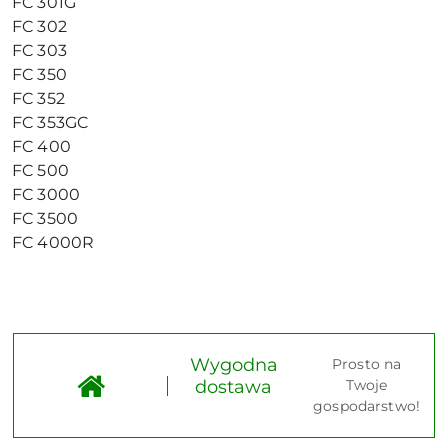
FC 301G
FC 302
FC 303
FC 350
FC 352
FC 353GC
FC 400
FC 500
FC 3000
FC 3500
FC 4000R
Wygodna
Prosto na
dostawa
Twoje
gospodarstwo!