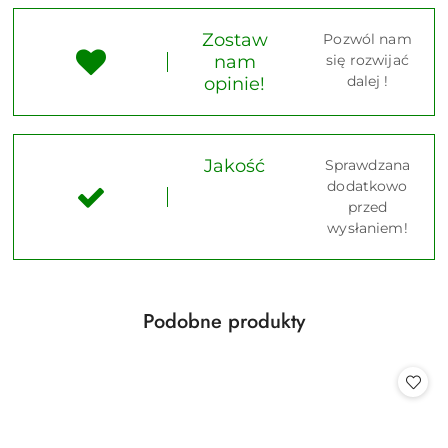
Zostaw
Pozwól nam
nam
się rozwijać
dalej !
opinie!
Jakość
Sprawdzana
dodatkowo
przed
wysłaniem!
Produkty
Podobne produkty
Pomiń karuzelę produktów
o
statusie: