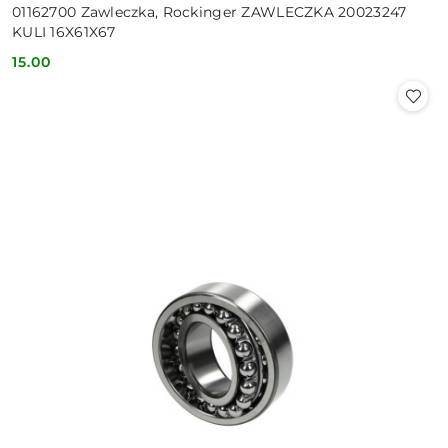
01162700 Zawleczka, Rockinger ZAWLECZKA 20023247
KULI 16X61X67
15.00
Cena: