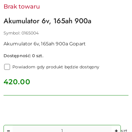
Brak towaru
Akumulator 6v, 165ah 900a
Symbol:
0165004
Akumulator 6v, 165ah 900a Gopart
Dostępność:
0
szt.
Powiadom gdy produkt będzie dostępny
cena:
420.00
Ilość
szt.