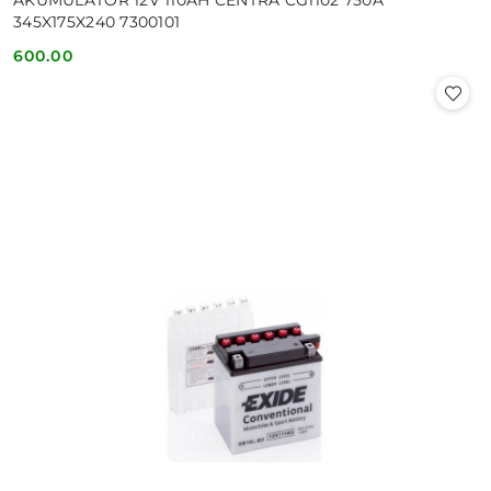
AKUMULATOR 12V 110AH CENTRA CG1102 750A
345X175X240 7300101
600.00
Cena: