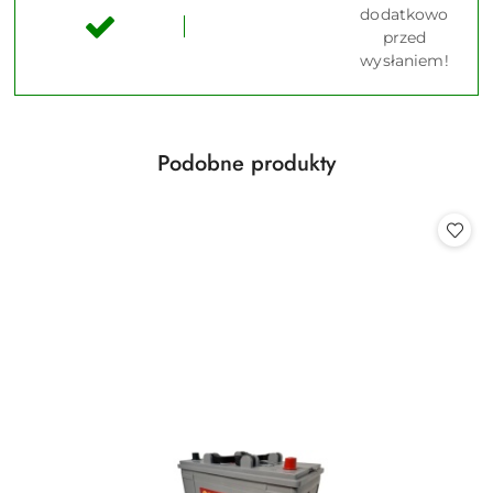
dodatkowo
przed
wysłaniem!
Produkty
Podobne produkty
Pomiń karuzelę produktów
o
statusie: