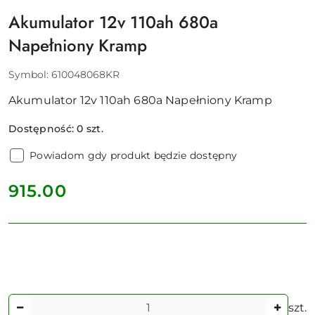
Akumulator 12v 110ah 680a
Napełniony Kramp
Symbol:
610048068KR
Akumulator 12v 110ah 680a Napełniony Kramp
Dostępność:
0
szt.
Powiadom gdy produkt będzie dostępny
cena:
915.00
Ilość
szt.