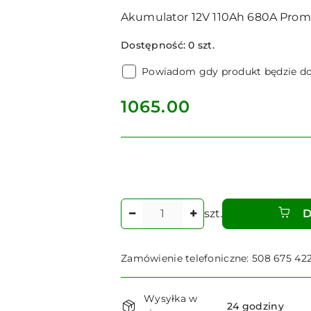
Akumulator 12V 110Ah 680A Prom
Dostępność:
0
szt.
Powiadom gdy produkt będzie d
cena:
1065.00
Ilość
szt.
D
Zamówienie telefoniczne: 508 675 42
Dostępność
Wysyłka w
i
24 godziny