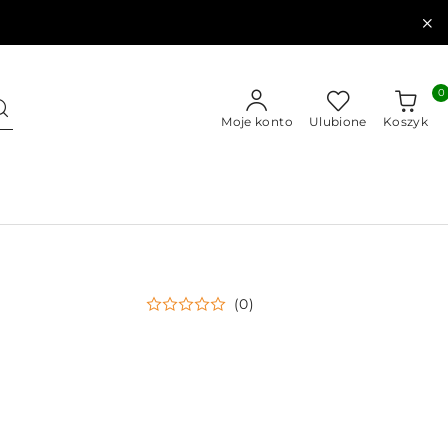
0
Moje konto
Ulubione
Koszyk
(0)