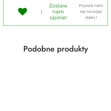
Zostaw
Pozwól nam
nam
się rozwijać
opinie!
dalej !
Produkty
Podobne produkty
o
statusie: