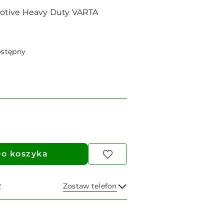
otive Heavy Duty VARTA
ostępny
o koszyka
2
Zostaw telefon
Wyślij