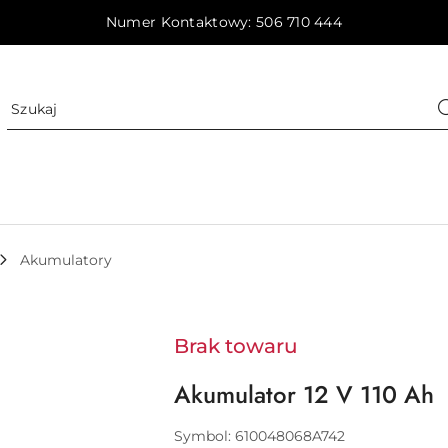
Numer Kontaktowy: 506 710 444
Akumulatory
Brak towaru
Akumulator 12 V 110 Ah
Symbol:
610048068A742