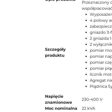
Przeznaczony d
współpracować
Wyposażen
4 polowy 
zabezpiec
gniazdo 3-
2 gniazda 1
2 wyłączni
Szczegóły
pomiar mo
produktu
pomiar nap
pomiar czę
pomiar pr
licznik mo
Agregat ni
Prądnica S
Napięcie
230-400 V
znamionowe
Moc nominalna
22 kVA