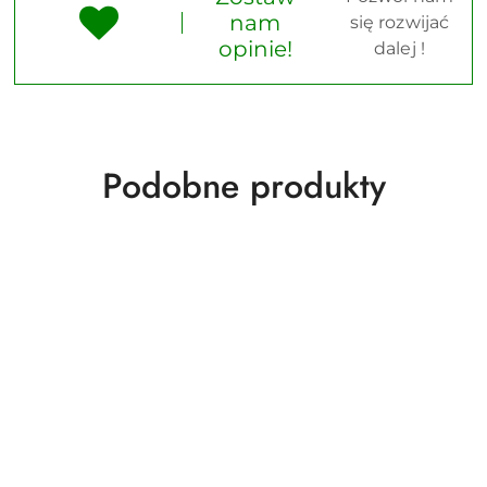
nam
się rozwijać
opinie!
dalej !
Produkty
Podobne produkty
o
statusie: