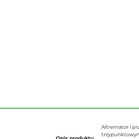
Altrernator i p
trzypunktowym
Opis produktu