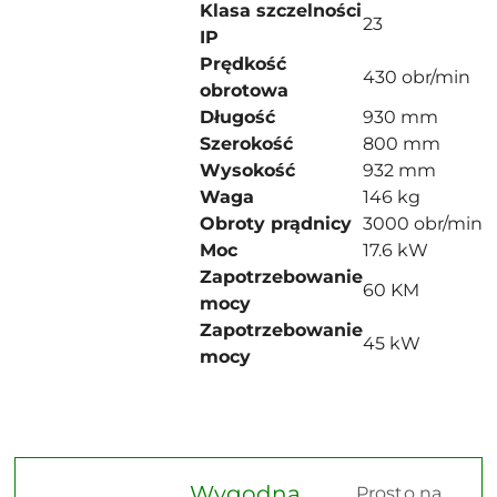
Klasa szczelności
23
IP
Prędkość
430 obr/min
obrotowa
Długość
930 mm
Szerokość
800 mm
Wysokość
932 mm
Waga
146 kg
Obroty prądnicy
3000 obr/min
Moc
17.6 kW
Zapotrzebowanie
60 KM
mocy
Zapotrzebowanie
45 kW
mocy
Wygodna
Prosto na