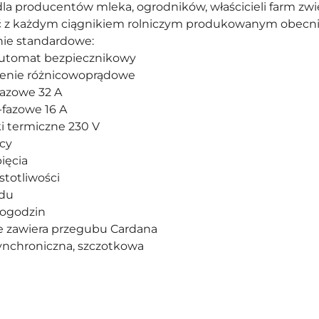
la producentów mleka, ogrodników, właścicieli farm zwi
 z każdym ciągnikiem rolniczym produkowanym obecni
ie standardowe:
automat bezpiecznikowy
zenie różnicowoprądowe
fazowe 32 A
-fazowe 16 A
ki termiczne 230 V
cy
ięcia
stotliwości
ądu
togodzin
e zawiera przegubu Cardana
ynchroniczna, szczotkowa