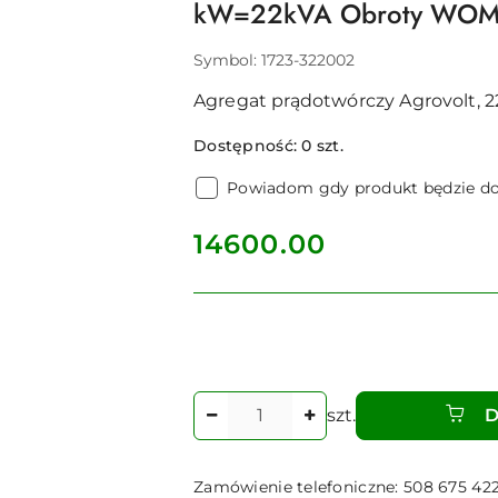
kW=22kVA Obroty WOM
Symbol:
1723-322002
Agregat prądotwórczy Agrovolt, 2
Dostępność:
0
szt.
Powiadom gdy produkt będzie d
cena:
14600.00
Ilość
szt.
D
Zamówienie telefoniczne: 508 675 42