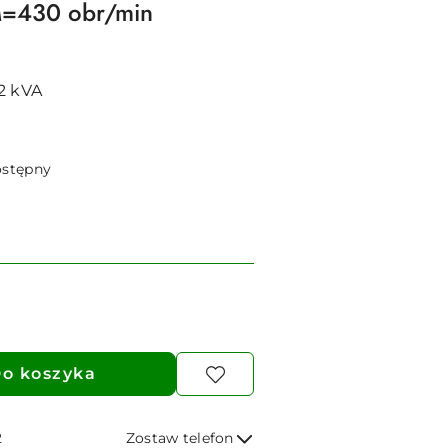
=430 obr/min
2 kVA
ostępny
o koszyka
2
Zostaw telefon