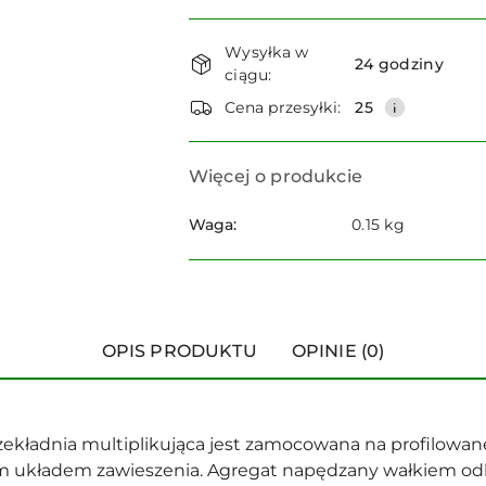
Dostępność
Wysyłka w
i
24 godziny
ciągu:
dostawa
Cena przesyłki:
25
Więcej o produkcie
Waga:
0.15 kg
OPIS PRODUKTU
OPINIE (0)
rzekładnia multiplikująca jest zamocowana na profilowane
 układem zawieszenia. Agregat napędzany wałkiem odbi