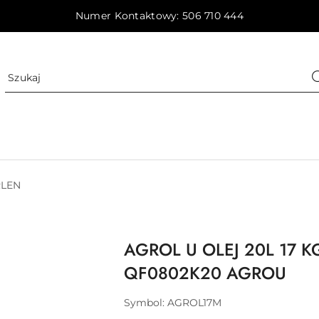
Numer Kontaktowy: 506 710 444
LEN
AGROL U OLEJ 20L 17 
QF0802K20 AGROU
Symbol:
AGROL17M