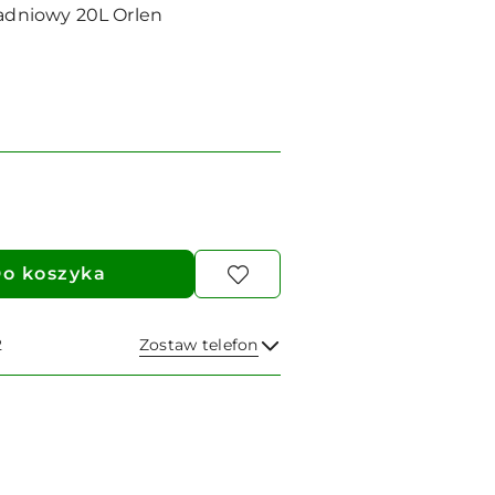
ładniowy 20L Orlen
o koszyka
2
Zostaw telefon
Wyślij