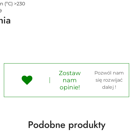
n (ºC) >230
9
nia
Zostaw
Pozwól nam
nam
się rozwijać
opinie!
dalej !
Produkty
Podobne produkty