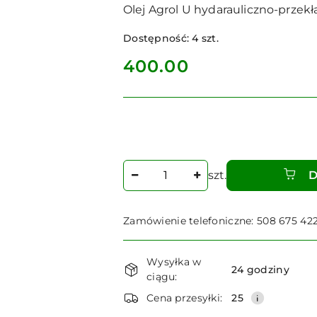
Olej Agrol U hydarauliczno-przek
Dostępność:
4
szt.
cena:
400.00
Ilość
szt.
D
Zamówienie telefoniczne: 508 675 42
Dostępność
Wysyłka w
i
24 godziny
ciągu:
dostawa
Cena przesyłki:
25