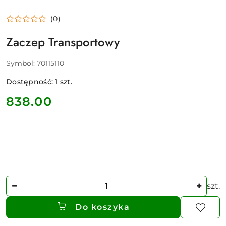
(0)
Zaczep Transportowy
Symbol:
70115110
Dostępność:
1
szt.
cena:
838.00
Ilość
szt.
Do koszyka