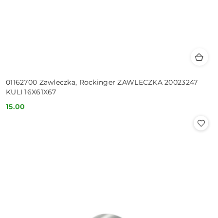
01162700 Zawleczka, Rockinger ZAWLECZKA 20023247
KULI 16X61X67
15.00
Cena: