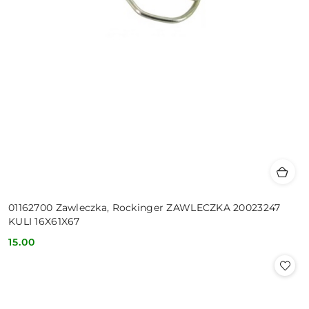
01162700 Zawleczka, Rockinger ZAWLECZKA 20023247
KULI 16X61X67
15.00
Cena: