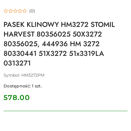
(0)
PASEK KLINOWY HM3272 STOMIL
HARVEST 80356025 50X3272
80356025, 444936 HM 3272
80330441 51X3272 51x3319LA
0313271
Symbol:
HM3272PM
Dostępność:
1
szt.
cena:
578.00